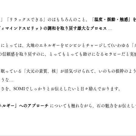
る」「リラックスできる」のはもちろんのこと、「
温度・振動・触感」
ディマインドスピリットの調和を取り戻す雄大なプロセス
 …
にとっては、大地のエネルギーをビシビシとチャージして(いわゆる「
の信頼感を取り戻すのに、とってもとっても助けになるセラピーだと実
に眠っている「大元の素質、核」が活気づけられて、いのちの根幹のよ
ような…
さを、SOMIでしっかりとお伝えしたいと日々励んでおります。
ネルギー」へのアプローチ
 についても触れながら、石の魅力をお伝えし