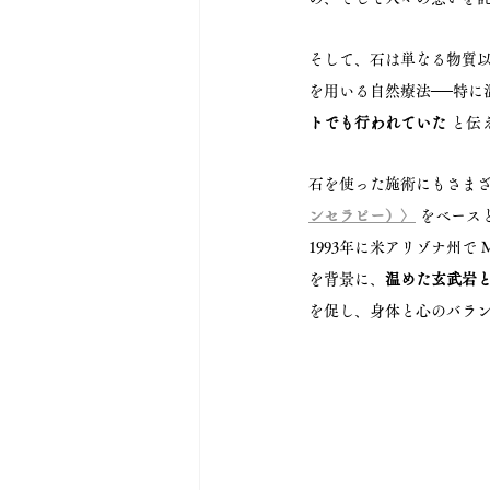
そして、石は単なる物質
を用いる自然療法──特に
トでも行われていた
 と伝
石を使った施術にもさまざ
ンセラピー）〉
をベース
1993年に米アリゾナ州で
を背景に、
温めた玄武岩
を促し、身体と心のバラ