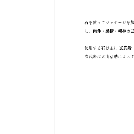
石を使ってマッサージを
し、
肉体・感情・精神の
使用する石は主に 
玄武岩（B
玄武岩は火山活動によっ