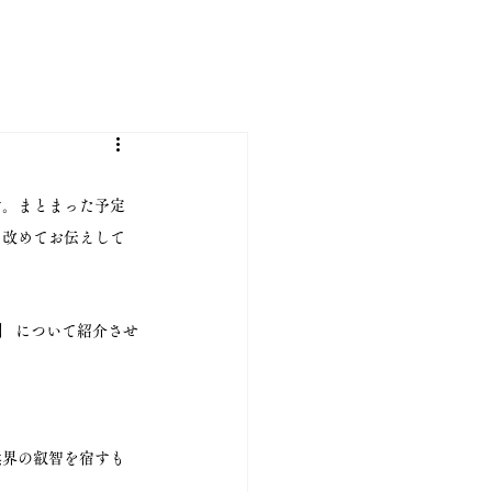
す。まとまった予定
、改めてお伝えして
」 
について紹介させ
然界の叡智を宿すも