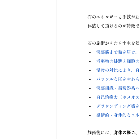
石のエネルギーと手技が
体感して頂けるのが特徴
石の施術がもたらす主な
深部筋まで熱を届け
老廃物の排泄と細胞
温冷の対比により、
パワフルな圧をやわ
深部組織・循環器系
自己治癒力（ホメオ
グラウンディング感
感情的・身体的なエ
施術後には、
身体の軽さ