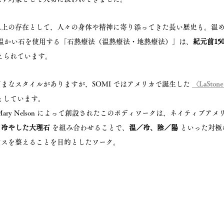
以上の存在として、人々の身体や精神に寄り添ってきた長い歴史も。温
温かい石を使用する「石熱療法（温熱療法・地熱療法）」は、
紀元前15
えられています。
まなスタイルがありますが、SOMI ではアメリカで誕生した 
〈LaSton
としています。
 Mary Nelson によって創設されたこのボディワークは、ネイティブア
と冷やした大理石
 を組み合わせることで、
温／冷、陰／陽
 といった対
ンスを整えることを目的としたワーク。