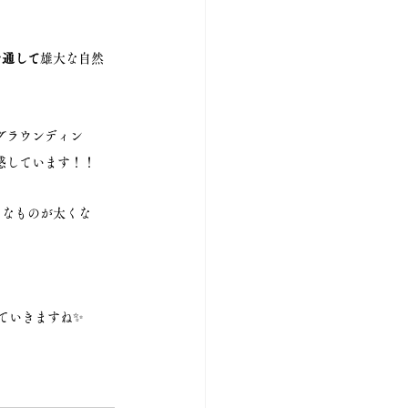
を通して
雄大な自然
グラウンディン
感しています！！
うなものが太くな
ていきますね✨