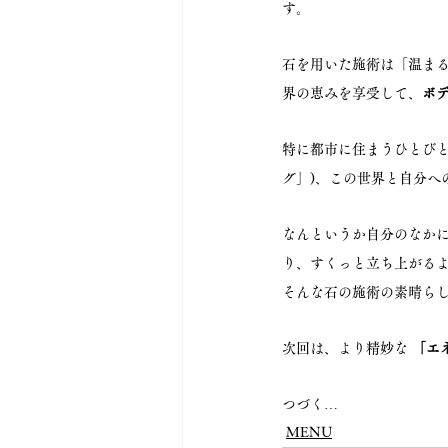
す。
石を用いた施術は「温ま
界の恵みを享受して、
ボ
特に都市に住まうひとびと
グ」)、この世界と自分へ
なんというか自分のなか
り、すくっと立ち上がる
そんな石の施術の素晴らし
次回は、より精妙な 
「エ
つづく…
MENU