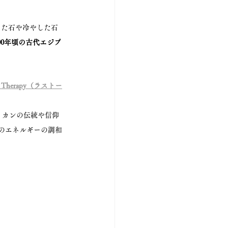
めた石や冷やした石
00年頃の古代エジプ
e Therapy（ラストー
メリカンの伝統や信仰
極のエネルギーの調和