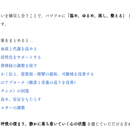
互いを補完し合うことで、パワフルに
「温め、ゆるめ、流し、整える」
です。
効果をまとめると…
、血流と代謝を高める
の活性化をサポートする
自律神経の調整を促す
らかく伝え、筋緊張・痙攣の緩和、可動域を改善する
へのアプローチ（酸素と栄養の巡りを改善）
スタシス）の回復
を高め、安定をもたらす
ネルギーの調整
、呼吸の深まり、静かに落ち着いていく心の状態
 を感じていただける方