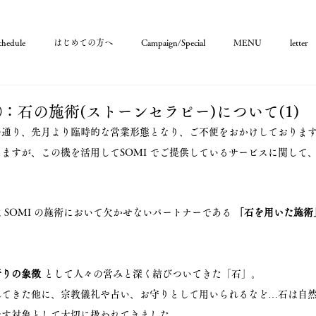
chedule
はじめての方へ
Campaign/Special
MENU
letter
①：石の施術(ストーンセラピー)について(1)
の通り、先月より臨時的な営業形態となり、ご不便をおかけしておりま
ますが、この機を活用してSOMI でご提供しているサービスに関して
 SOMI の施術において欠かせないパートナーである
 「石を用いた施術
祈りの象徴
 として人々の営みと深く結びついてきた「石」。
れてきた他に、宗教儀礼や占い、お守りとして用いられるなど…石は自
託す対象として大切に扱われてきました。