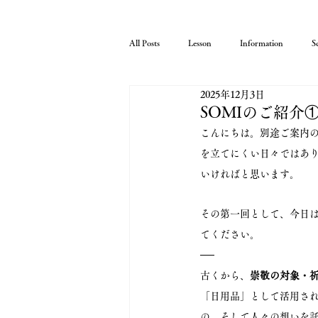
All Posts
Lesson
Information
S
2025年12月3日
SOMIのご紹介
こんにちは。別途ご案内
を立てにくい日々ではあり
いければと思います。
その第一回として、今日は
てください。
──
古くから、
崇敬の対象・
「日用品」として活用さ
の、そして人々の想いを